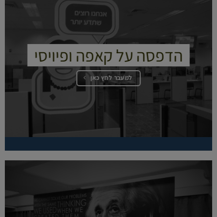
הדפסה על קאפה ופיויסי
למעבר לחץ כאן