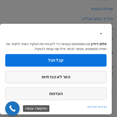
שאלות נפוצות
מדריך עיצוב אונליין
הצהרת נגישות
×
תקנון האתר
פלוס דיזיין
אנו משתמשים בעוגיות כדי להבטיח את תפקוד האתר ולשפר את
חוויית המשתמש. אפשר לבחור אילו סוגי עוגיות להפעיל.
למה לבחור פלוס דיזיין?
קבל הכל
פלוס דיזיין הינה חברת הדפוס המתקדמת בארץ, באתרינו תוכלו למצוא
מגוון מוצרים ומערכת עיצוב אונליין מקצועית ופשוטה…
המשך לקרוא >
הסר לא הכרחיות
העדפות
מדיניות הפרטיות
התקשרו עכשיו
כל הזכוכיות שמורות 2026 ©
בית דפוס פלוס דיזיין