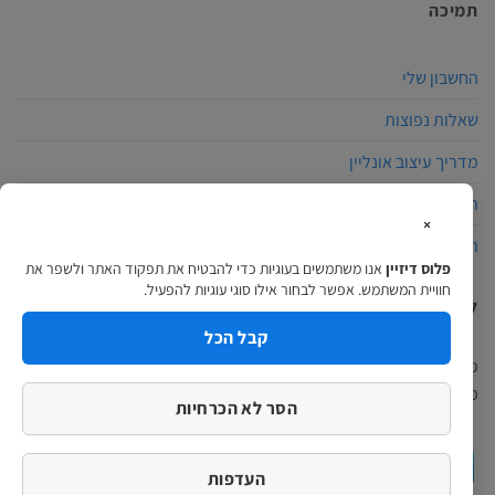
תמיכה
החשבון שלי
שאלות נפוצות
מדריך עיצוב אונליין
הצהרת נגישות
×
תקנון האתר
פלוס דיזיין
אנו משתמשים בעוגיות כדי להבטיח את תפקוד האתר ולשפר את
חוויית המשתמש. אפשר לבחור אילו סוגי עוגיות להפעיל.
למה לבחור פלוס דיזיין?
קבל הכל
פלוס דיזיין הינה חברת הדפוס המתקדמת בארץ, באתרינו תוכלו למצוא
מגוון מוצרים ומערכת עיצוב אונליין מקצועית ופשוטה…
המשך לקרוא >
הסר לא הכרחיות
העדפות