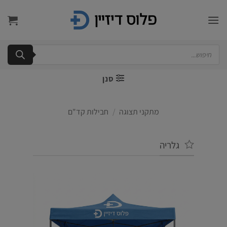
Ski
t
conten
Products
search
סנן
מתקני תצוגה
/
חבילות קד"ם
גלריה