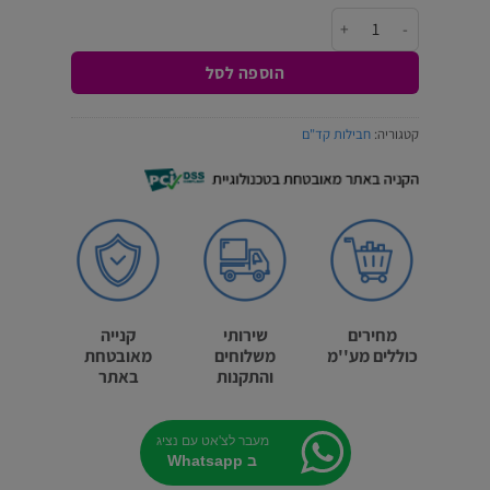
היה:
הוא:
כמות של חבילת קד"ם K
₪3,949.0.
₪4,499.0.
הוספה לסל
קטגוריה:
חבילות קד"ם
מחירים
שירותי
קנייה
כוללים מע''מ
משלוחים
מאובטחת
והתקנות
באתר
מעבר לצ'אט עם נציג
ב Whatsapp