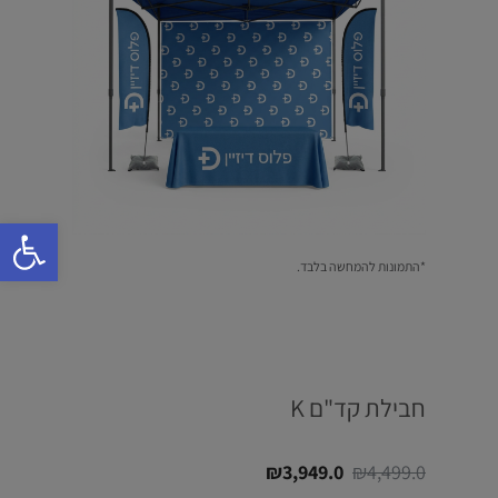
פתח סרגל 
*התמונות להמחשה בלבד.
חבילת קד"ם K
המחיר
המחיר
₪
3,949.0
₪
4,499.0
המקורי
הנוכחי