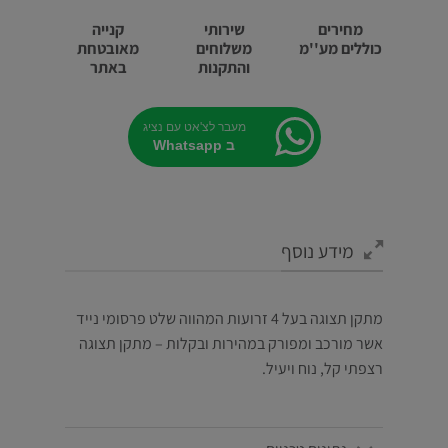
מחירים
שירותי
קנייה
כוללים מע''מ
משלוחים
מאובטחת
והתקנות
באתר
מעבר לצ'אט עם נציג
ב Whatsapp
מידע נוסף
מתקן תצוגה בעל 4 זרועות המהווה שלט פרסומי נייד
אשר מורכב ומפורק במהירות ובקלות – מתקן תצוגה
רצפתי קל, נוח ויעיל.