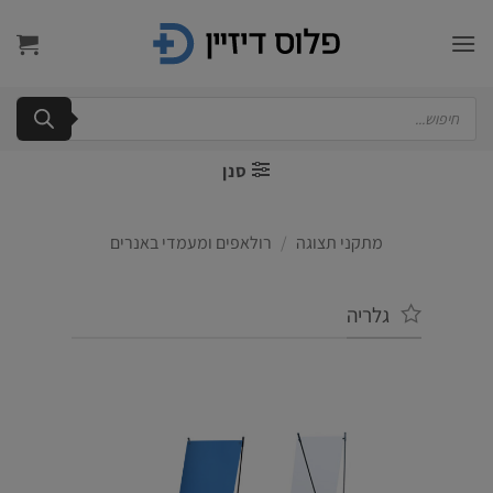
Ski
t
conten
Products
search
סנן
מתקני תצוגה
/
רולאפים ומעמדי באנרים
גלריה