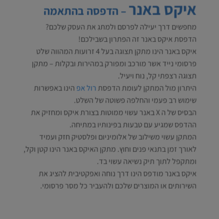
איקס באנר
– הדפסה בהתאמה
מחפשים דרך יעילה לפרסם ולמתג את העסק שלכם?
הדפסת איקס באנר זה הפתרון בשבילכם!
איקס באנר הינו מתקן תצוגה בעל 4 זרועות המהווה שלט
פרסומי נייד אשר מורכב ומפורק במהירות ובקלות – מתקן
תצוגה רצפתי קל, נוח ויעיל.
היתרון מול המתקן לעומת הדפסת
רול אפ
הינו באפשרות
שימוש רב פעמי והחלפה פשוטה של השלט.
הבסיס של ה X באנר עשוי ממוטות בצורת איקס ומחזיק את
ההדפס שמגיע עם טבעות בפינותיו במתיחה.
המתקן עשוי משילוב של אלומיניום ופלסטיק חזק ועמיד
לאורך זמן בתנאי פנים וחוץ. מתקן האיקס באנר הינו קטן וקל,
ומתקפל לתוך תיק נשיאה עשוי בד.
איקס באנר מודפס הינו דרך נוחה ואפקטיבית להציג את
השירותים או המוצרים שלכם ולהעביר כל מסר פרסומי.