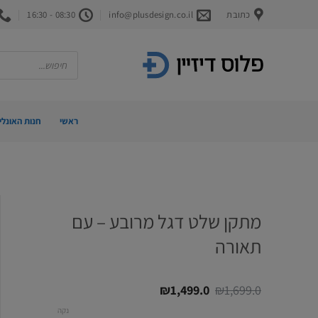
Ski
כתובת
info@plusdesign.co.il
08:30 - 16:30
t
conten
Products
search
ראשי
חנות האונליי
מתקן שלט דגל מרובע – עם
תאורה
המחיר
המחיר
₪
1,499.0
₪
1,699.0
המקורי
הנוכחי
היה:
הוא:
נקה