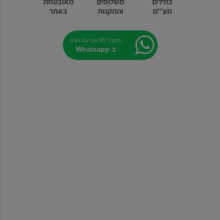
כוללים
משלוחים
מאובטחת
מע''מ
והתקנות
באתר
מעבר לצ'אט עם נציג
ב Whatsapp