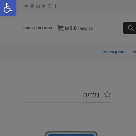
פתח סרגל 
₪
0.0
התחברות / הרשמה
סל קניות /
ר
מחירון סיטונאי
גלריה