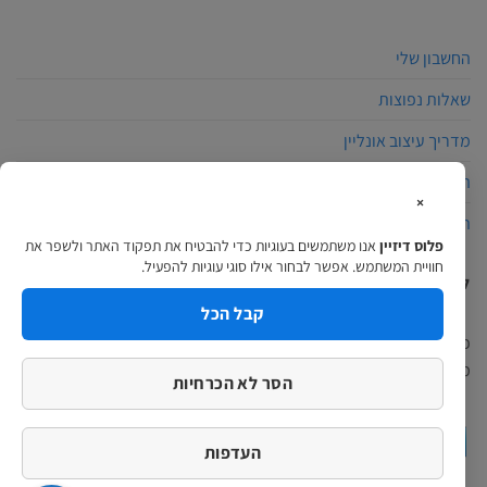
החשבון שלי
שאלות נפוצות
מדריך עיצוב אונליין
הצהרת נגישות
×
תקנון האתר
פלוס דיזיין
אנו משתמשים בעוגיות כדי להבטיח את תפקוד האתר ולשפר את
חוויית המשתמש. אפשר לבחור אילו סוגי עוגיות להפעיל.
למה לבחור פלוס דיזיין?
קבל הכל
פלוס דיזיין הינה חברת הדפוס המתקדמת בארץ, באתרינו תוכלו למצוא
מגוון מוצרים ומערכת עיצוב אונליין מקצועית ופשוטה…
המשך לקרוא >
הסר לא הכרחיות
העדפות