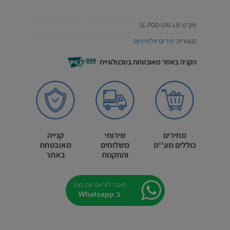
מק"ט:
SL-POD-UXL-LB
קטגוריה:
פודיום אלומיניום
מחירים
שירותי
קנייה
כוללים מע''מ
משלוחים
מאובטחת
והתקנות
באתר
מעבר לצ'אט עם נציג
ב Whatsapp