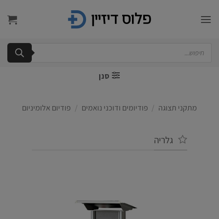
Ski
t
conten
Products
search
סנן
מתקני תצוגה
/
פודיומים ודוכני נואמים
/
פודיום אלומיניום
גלריה