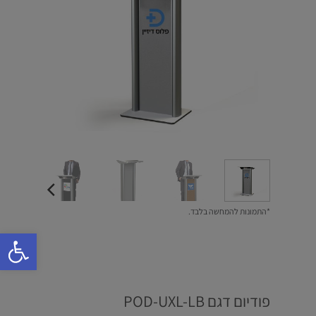
*התמונות להמחשה בלבד.
פתח סרגל 
פודיום דגם POD-UXL-LB