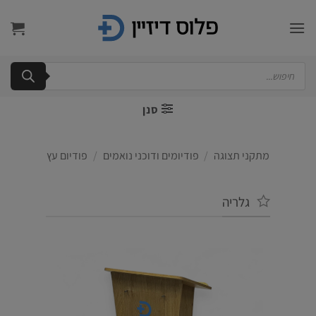
Ski
t
conten
Products
search
סנן
מתקני תצוגה
/
פודיומים ודוכני נואמים
/
פודיום עץ
גלריה