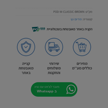
מק"ט:
POD-W-CLASSIC-BROWN
קטגוריה:
פודיום עץ
מחירים
שירותי
קנייה
כוללים מע''מ
משלוחים
מאובטחת
והתקנות
באתר
מעבר לצ'אט עם נציג
ב Whatsapp