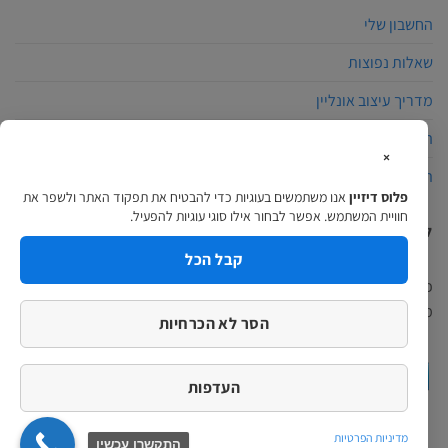
החשבון שלי
שאלות נפוצות
מדריך עיצוב אונליין
הצהרת נגישות
×
תקנון האתר
פלוס דיזיין
אנו משתמשים בעוגיות כדי להבטיח את תפקוד האתר ולשפר את
חוויית המשתמש. אפשר לבחור אילו סוגי עוגיות להפעיל.
למה לבחור פלוס דיזיין?
קבל הכל
פלוס דיזיין הינה חברת הדפוס המתקדמת בארץ, באתרינו תוכלו למצוא
מגוון מוצרים ומערכת עיצוב אונליין מקצועית ופשוטה…
המשך לקרוא >
הסר לא הכרחיות
העדפות
מדיניות הפרטיות
התקשרו עכשיו