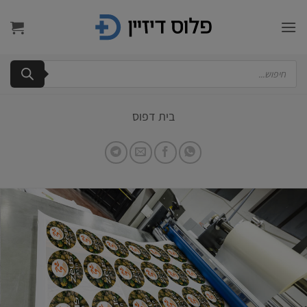
Ski
t
conten
Products
search
בית דפוס