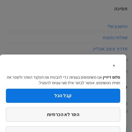
תמיכה
החשבון שלי
שאלות נפוצות
מדריך עיצוב אונליין
הצהרת נגישות
×
תקנון האתר
פלוס דיזיין
אנו משתמשים בעוגיות כדי להבטיח את תפקוד האתר ולשפר את
חוויית המשתמש. אפשר לבחור אילו סוגי עוגיות להפעיל.
למה לבחור פלוס דיזיין?
קבל הכל
פלוס דיזיין הינה חברת הדפוס המתקדמת בארץ, באתרינו תוכלו למצוא
מגוון מוצרים ומערכת עיצוב אונליין מקצועית ופשוטה…
המשך לקרוא >
הסר לא הכרחיות