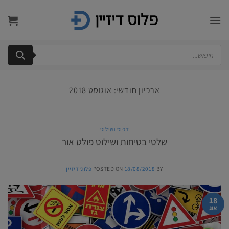
Ski
t
conten
Products
search
ארכיון חודשי:
אוגוסט 2018
דפוס ושילוט
שלטי בטיחות ושילוט פולט אור
BY
18/08/2018
POSTED ON
פלוס דיזיין
18
אוג