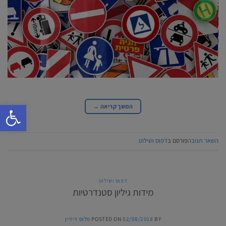
פתח סרגל 
המשך קריאה
→
השאר תגובה
פורסם ב
דפוס ושילוט
דפוס ושילוט
מידות גיליון סטנדרטיות
BY
02/08/2018
POSTED ON
פלוס דיזיין