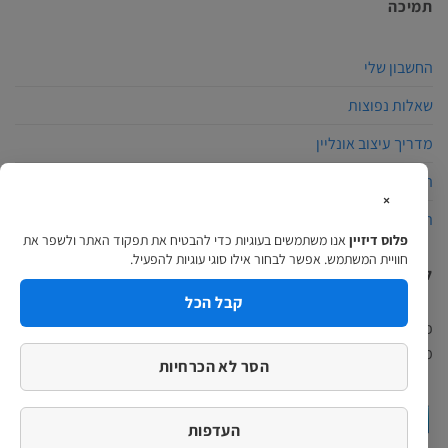
תמיכה
החשבון שלי
שאלות נפוצות
מדריך עיצוב אונליין
הצהרת נגישות
×
תקנון האתר
פלוס דיזיין
אנו משתמשים בעוגיות כדי להבטיח את תפקוד האתר ולשפר את
חוויית המשתמש. אפשר לבחור אילו סוגי עוגיות להפעיל.
למה לבחור פלוס דיזיין?
קבל הכל
פלוס דיזיין הינה חברת הדפוס המתקדמת בארץ, באתרינו תוכלו למצוא
מגוון מוצרים ומערכת עיצוב אונליין מקצועית ופשוטה…
המשך לקרוא >
הסר לא הכרחיות
העדפות