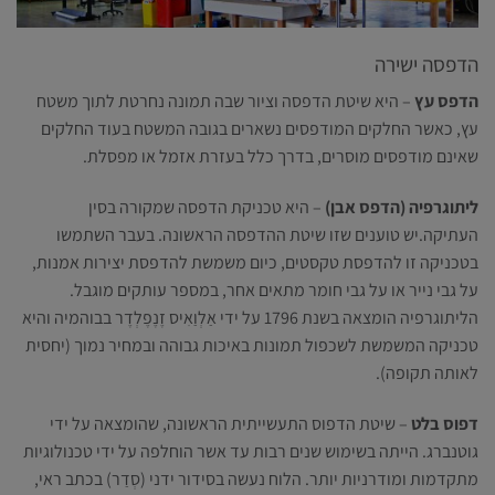
הדפסה ישירה
הדפס עץ
– היא שיטת הדפסה וציור שבה תמונה נחרטת לתוך משטח
עץ, כאשר החלקים המודפסים נשארים בגובה המשטח בעוד החלקים
שאינם מודפסים מוסרים, בדרך כלל בעזרת אזמל או מפסלת.
ליתוגרפיה (הדפס אבן)
– היא טכניקת הדפסה שמקורה בסין
העתיקה.יש טוענים שזו שיטת ההדפסה הראשונה. בעבר השתמשו
בטכניקה זו להדפסת טקסטים, כיום משמשת להדפסת יצירות אמנות,
על גבי נייר או על גבי חומר מתאים אחר, במספר עותקים מוגבל.
הליתוגרפיה הומצאה בשנת 1796 על ידי אַלְוַאִיס זֶנֶפֶלְדֶר בבוהמיה והיא
טכניקה המשמשת לשכפול תמונות באיכות גבוהה ובמחיר נמוך (יחסית
לאותה תקופה).
דפוס בלט
– שיטת הדפוס התעשייתית הראשונה, שהומצאה על ידי
גוטנברג. הייתה בשימוש שנים רבות עד אשר הוחלפה על ידי טכנולוגיות
מתקדמות ומודרניות יותר. הלוח נעשה בסידור ידני (סְדַר) בכתב ראי,