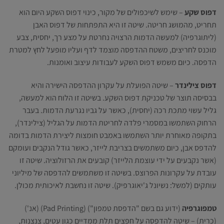
דפוס שקע
– שימש לשיכפולים של מקור, כינוי דפוס השקע היום הוא
תחריט, מהמושג חריטה. שיטה זו היא התפתחות של דפוס האבן
(ליתוגרפיה) למעשה הדמות הרצויה נחרטת על מצע רך, יחסית, צבע
מוכנס לחריצים, משטח ההדפסה מוצמד לדף ועליו מופעל לחץ למטרת
הדפסה. כיום משמש דפוס השקע לעבודות עיצוב ואומנות.
דפוס צילינדר
– שיטה הפועלת על עקרון ההדפסה הישירה והיא
בבסיסה תוצר של טכניקת דפוס השקע. בשיטה זו הלוח הוא למעשה,
גליל עשוי מתכת רכה (יחסית), כאשר על גביו נגרעת הדמות. בעבר
הרחוק השתמשו במסמרי פלדה לחריטת הדמות על הגליל (צילינדר),
בתקופה מאוחרת יותר השתמשו באמבט חומצות ליצירת הדמות בדומה
להדפס אבן, כיום משתמשים בצריבת לייזר, כאשר גודל הנקבים ועומקם
(אשר נקבעים על ידי עוצמת הלייזר) קובעים את הרזולוציה. שיטה זו
עובדת על עקרונות הפרוצס. בשיטה זו משתמשים להדפסה של מיליוני
עותקים (למשל: נשיונל ג'יאוגרפיק). שיטה זו נחשבת לאיכותית מכולן.
טמפוגרפיה
(ידוע גם בשם "הדפסת טמפון") (Pad Printing) (אנ')
(כרית) – שיטה להדפסה על חפצים תלת ממדיים כגון עטים, צנצנות,