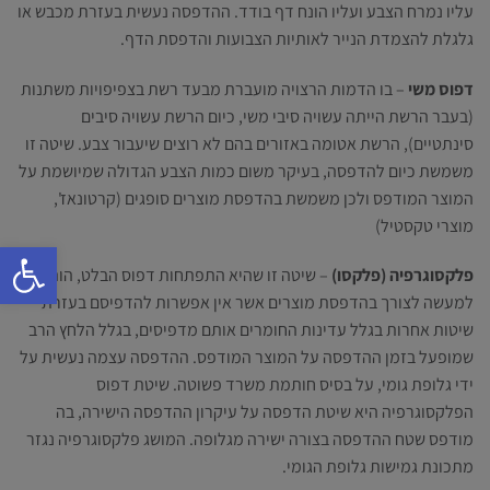
עליו נמרח הצבע ועליו הונח דף בודד. ההדפסה נעשית בעזרת מכבש או
גלגלת להצמדת הנייר לאותיות הצבועות והדפסת הדף.
דפוס משי
– בו הדמות הרצויה מועברת מבעד רשת בצפיפויות משתנות
(בעבר הרשת הייתה עשויה סיבי משי, כיום הרשת עשויה סיבים
סינתטיים), הרשת אטומה באזורים בהם לא רוצים שיעבור צבע. שיטה זו
משמשת כיום להדפסה, בעיקר משום כמות הצבע הגדולה שמיושמת על
המוצר המודפס ולכן משמשת בהדפסת מוצרים סופגים (קרטונאז',
מוצרי טקסטיל)
פתח סרגל 
פלקסוגרפיה (פלקסו)
– שיטה זו שהיא התפתחות דפוס הבלט, הותאמה
למעשה לצורך בהדפסת מוצרים אשר אין אפשרות להדפיסם בעזרת
שיטות אחרות בגלל עדינות החומרים אותם מדפיסים, בגלל הלחץ הרב
שמופעל בזמן ההדפסה על המוצר המודפס. ההדפסה עצמה נעשית על
ידי גלופת גומי, על בסיס חותמת משרד פשוטה. שיטת דפוס
הפלקסוגרפיה היא שיטת הדפסה על עיקרון ההדפסה הישירה, בה
מודפס שטח ההדפסה בצורה ישירה מגלופה. המושג פלקסוגרפיה נגזר
מתכונת גמישות גלופת הגומי.