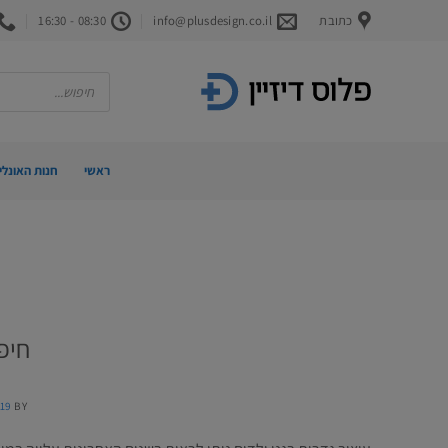
Ski
כתובת
info@plusdesign.co.il
08:30 - 16:30
t
conten
Products
search
ראשי
חנות האונליי
חיפו
19
BY