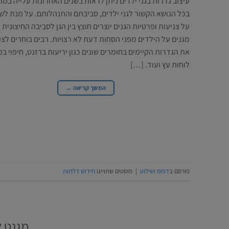
עיצוב גדרות בגני ילדים ניתן לראות בשנים האחרונות עלייה במו
בכל הנושא הקשור לגני ילדים, סביבתם והתנהלותם. על מנת לש
על צניעות ופרטיות הגנים יוצרים חוצץ בין הגן לסביבה החיצונית 
מגנים על הילדים מפני הסחות דעת לא רצויות. רבים בוחרים לצ
את הגדרות הקיימים בחומרים שונים כגון יריעות ברזנט, חיפוי במ
לוחות עץ ועוד. […]
המשך קריאה
→
פורסם ב
דפוס ושילוט
|
פוסטים שתוייגו
חידוש דלתות
מגנט 