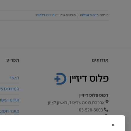
פורסם ב
דפוס ושילוט
|
פוסטים שתוייגו
חידוש דלתות
אודותינו
תפריט
ראשי
המוצרים של
דפוס פלוס דיזיין
תחומי עיסו
אברהם בומה שביט 1, ראשון לציון
03-528-5003
מאגר תמונו
054-558-7997
גלריית עבו
info@plusdesign.co.il
×