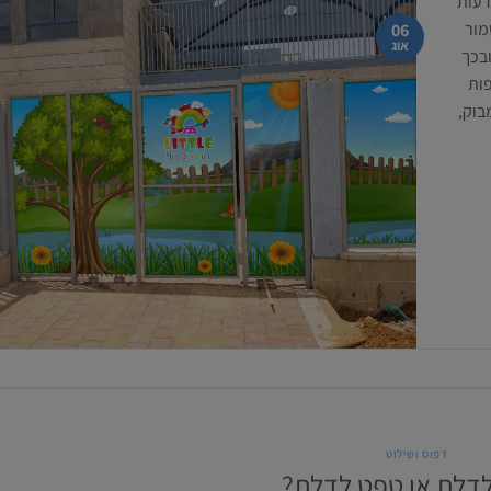
דעות
מור
06
אוג
ובכך
פות
בוק,
דפוס ושילוט
לדלת או טפט לדלת?