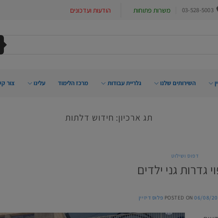
03-528-5003
משרות פתוחות
הודעות ועדכונים
ן
השירותים שלנו
גלריית עבודות
מרכז הלימוד
עלינו
צור קש
תג ארכיון:
חידוש דלתות
דפוס ושילוט
י גדרות גני ילדים
06/08/20
POSTED ON
פלוס דיזיין